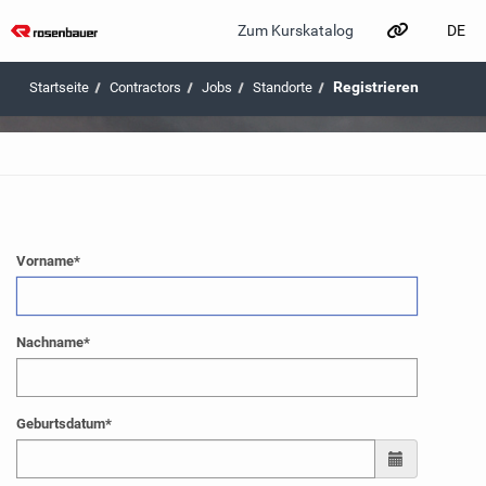
DE
Zum Kurskatalog
Zum Hauptinhalt wechseln
Registrieren
Contractors
Jobs
Standorte
Vorname
*
Nachname
*
Geburtsdatum
*