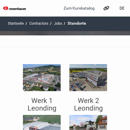
DE
Zum Kurskatalog
Zum Hauptinhalt wechseln
Standorte
Contractors
Jobs
Werk 1
Werk 2
Leonding
Leonding