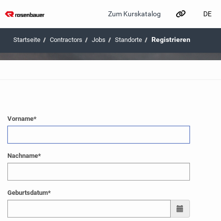
DE
Zum Kurskatalog
Zum Hauptinhalt wechseln
Registrieren
Contractors
Jobs
Standorte
Vorname
*
Nachname
*
Geburtsdatum
*